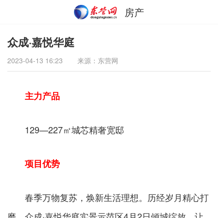
房产
众成·嘉悦华庭
2023-04-13 16:23
来源：东营网
主力产品
129—227㎡城芯精奢宽邸
项目优势
春季万物复苏，焕新生活理想。历经岁月精心打
磨，众成·嘉悦华庭实景示范区4月2日倾城绽放，让